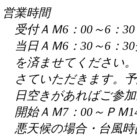
営業時間
受付ＡＭ6：00～6：30
当日ＡＭ6：30～6：
を済ませてください。
さていただきます。予
日空きがあればご参加
開始ＡＭ7：00～ＰＭ14
悪天候の場合・台風時