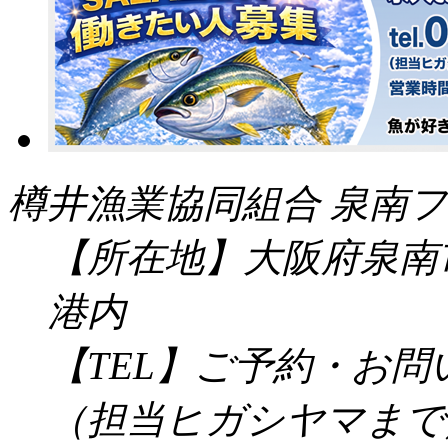
樽井漁業協同組合 泉南フ
【所在地】大阪府泉南市
港内
【TEL】ご予約・お
（担当ヒガシヤマまで／受