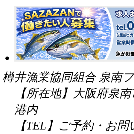
樽井漁業協同組合 泉南フ
【所在地】大阪府泉南市
港内
【TEL】ご予約・お