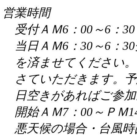
営業時間
受付ＡＭ6：00～6：30
当日ＡＭ6：30～6：
を済ませてください。
さていただきます。予
日空きがあればご参加
開始ＡＭ7：00～ＰＭ14
悪天候の場合・台風時