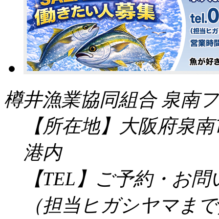
樽井漁業協同組合 泉南フ
【所在地】大阪府泉南市
港内
【TEL】ご予約・お
（担当ヒガシヤマまで／受