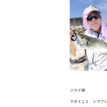
フカイ様
マダイ１３ シマア