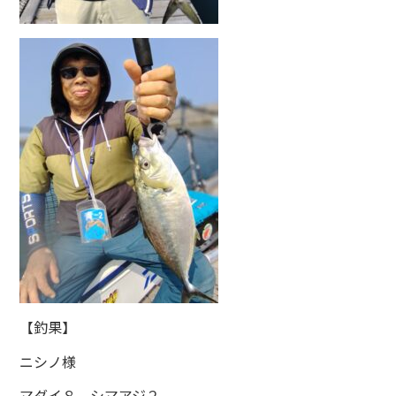
【釣果】
ニシノ様
マダイ８ シマアジ２