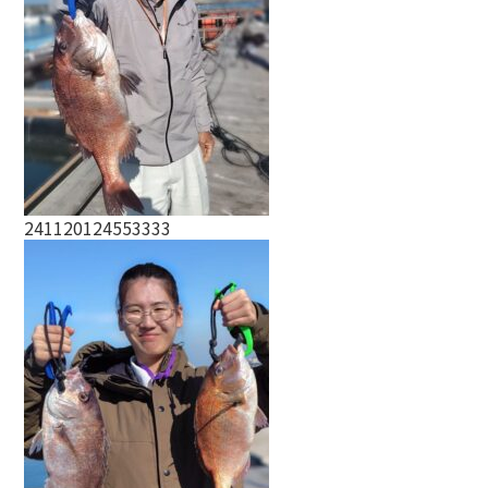
241120124553333