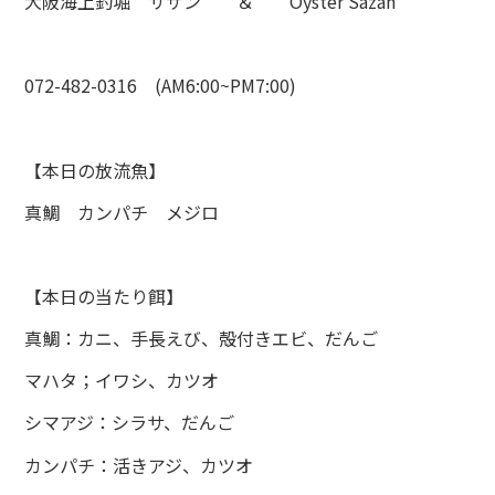
大阪海上釣堀 サザン ＆ Oyster Sazan
072-482-0316 (AM6:00~PM7:00)
【本日の放流魚】
真鯛 カンパチ メジロ
【本日の当たり餌】
真鯛：カニ、手長えび、殻付きエビ、だんご
マハタ；イワシ、カツオ
シマアジ：シラサ、だんご
カンパチ：活きアジ、カツオ