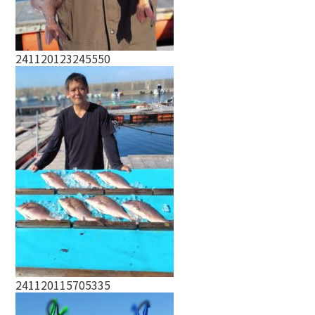
241120123245550
241120115705335