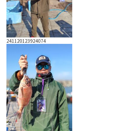
241120123924074