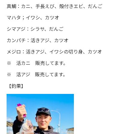
真鯛：カニ、手長えび、殻付きエビ、だんご
マハタ；イワシ、カツオ
シマアジ：シラサ、だんご
カンパチ：活きアジ、カツオ
メジロ：活きアジ、イワシの切り身、カツオ
※ 活カニ 販売してます。
※ 活アジ 販売してます。
【釣果】