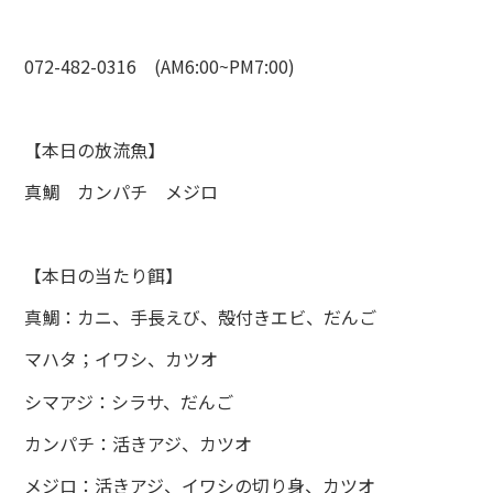
072-482-0316 (AM6:00~PM7:00)
【本日の放流魚】
真鯛 カンパチ メジロ
【本日の当たり餌】
真鯛：カニ、手長えび、殻付きエビ、だんご
マハタ；イワシ、カツオ
シマアジ：シラサ、だんご
カンパチ：活きアジ、カツオ
メジロ：活きアジ、イワシの切り身、カツオ