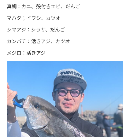
真鯛：カニ、殻付きエビ、だんご
マハタ；イワシ、カツオ
シマアジ：シラサ、だんご
カンパチ：活きアジ、カツオ
メジロ：活きアジ