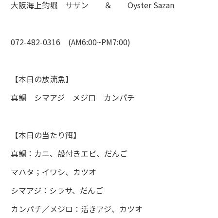
大阪海上釣堀 サザン ＆ Oyster Sazan
072-482-0316 (AM6:00~PM7:00)
【本日の放流魚】
真鯛 シマアジ メジロ カンパチ
【本日の当たり餌】
真鯛：カニ、殻付きエビ、だんご
マハタ；イワシ、カツオ
シマアジ：シラサ、だんご
カンパチ／メジロ：活きアジ、カツオ