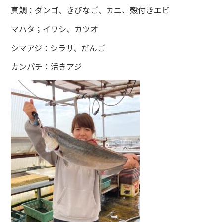
真鯛：ダンゴ、きびなご、カニ、殻付きエビ
マハタ；イワシ、カツオ
シマアジ：シラサ、だんご
カンパチ：活きアジ