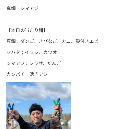
真鯛 シマアジ
【本日の当たり餌】
真鯛：ダンゴ、きびなご、カニ、殻付きエビ
マハタ；イワシ、カツオ
シマアジ：シラサ、だんご
カンパチ：活きアジ