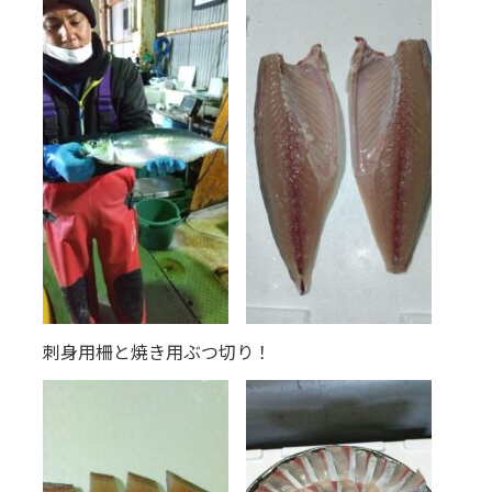
刺身用柵と焼き用ぶつ切り！