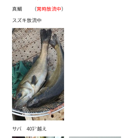
真鯛 （
常時放流中
）
スズキ放流中
サバ 40㌢越え